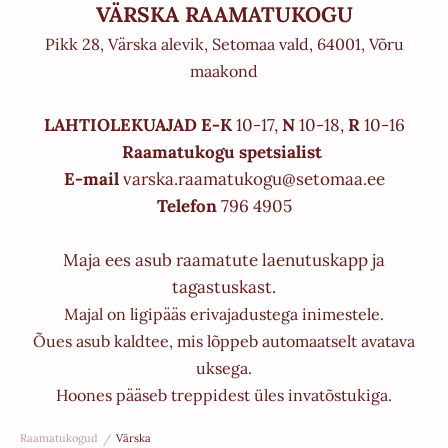
VÄRSKA RAAMATUKOGU
Pikk 28, Värska alevik, Setomaa vald, 64001, Võru
maakond
LAHTIOLEKUAJAD E-K
10-17,
N
10-18,
R
10-16
Raamatukogu spetsialist
E-mail
varska.raamatukogu@setomaa.ee
Telefon
796 4905
Maja ees asub raamatute laenutuskapp ja
tagastuskast.
Majal on ligipääs erivajadustega inimestele.
Õues asub kaldtee, mis lõppeb automaatselt avatava
uksega.
Hoones pääseb treppidest üles invatõstukiga.
Raamatukogud
/
Värska