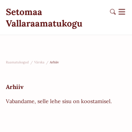
Setomaa
Vallaraamatukogu
Raamatukogud
/
Värska
/
Arhiiv
Arhiiv
Vabandame, selle lehe sisu on koostamisel.