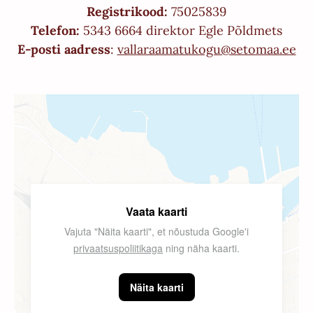
Registrikood:
75025839
Telefon:
5343 6664 direktor Egle Põldmets
E-posti aadress
:
vallaraamatukogu@setomaa.ee
Vaata kaarti
Vajuta "Näita kaarti", et nõustuda Google'i
privaatsuspoliitikaga
ning näha kaarti.
Näita kaarti