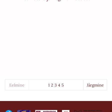
Eelmine
1
2
3
4
5
Järgmine