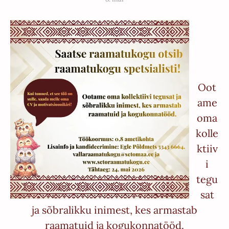
Oot
ame
oma
kolle
ktiiv
i
tegu
sat
ja sõbralikku inimest, kes armastab
raamatuid ja kogukonnatööd.