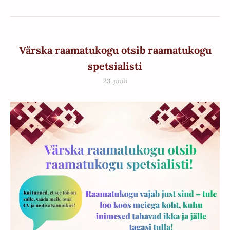
Värska raamatukogu otsib raamatukogu
spetsialisti
23. juuli