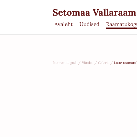
Setomaa Vallaraa
Avaleht
Uudised
Raamatukog
Raamatukogud
/
Värska
/
Galerii
/
Lotte raamatu