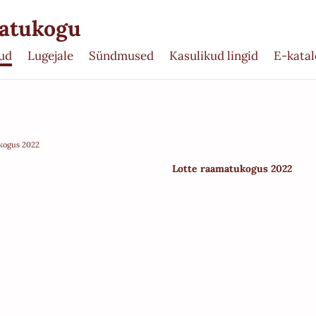
matukogu
ud
Lugejale
Sündmused
Kasulikud lingid
E-kata
kogus 2022
Lotte raamatukogus 2022