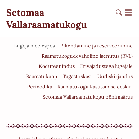
Setomaa
Vallaraamatukogu
Lugeja meelespea
Pikendamine ja reserveerimine
Raamatukogudevaheline laenutus (RVL)
Koduteenindus
Erivajadustega lugejale
Raamatukapp
Tagastuskast
Uudiskirjandus
Perioodika
Raamatukogu kasutamise eeskiri
Setomaa Vallaraamatukogu põhimäärus