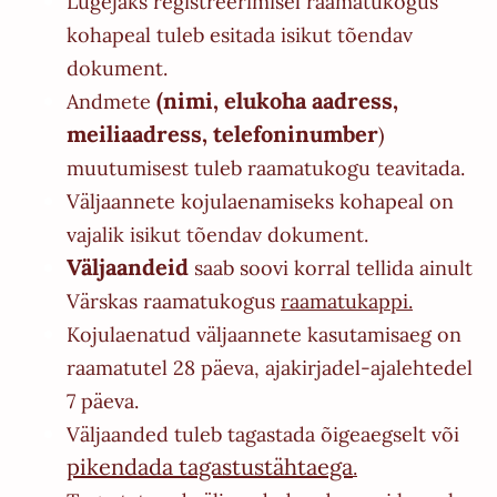
Lugejaks registreerimisel raamatukogus
kohapeal tuleb esitada isikut tõendav
dokument.
(nimi, elukoha aadress,
Andmete
meiliaadress, telefoninumber
)
muutumisest tuleb raamatukogu teavitada.
Väljaannete kojulaenamiseks kohapeal on
vajalik isikut tõendav dokument.
Väljaandeid
saab soovi korral tellida ainult
Värskas raamatukogus
raamatukappi.
Kojulaenatud väljaannete kasutamisaeg on
raamatutel 28 päeva, ajakirjadel-ajalehtedel
7 päeva.
Väljaanded tuleb tagastada õigeaegselt või
pikendada tagastustähtaega
.