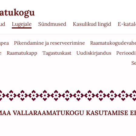
matukogu
ud
Lugejale
Sündmused
Kasulikud lingid
E-kata
spea
Pikendamine ja reserveerimine
Raamatukogudevahel
e
Raamatukapp
Tagastuskast
Uudiskirjandus
Perioodi
S
AA VALLARAAMATUKOGU KASUTAMISE E