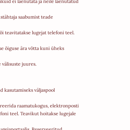
kuid ei laenutata ja neile laenutatud
ustähtaja saabumist teade
 teavitatakse lugejat telefoni teel.
se õiguse ära võtta kuni üheks
välisuste juures.
d kasutamiseks väljaspool
treerida raamatukogus, elektronposti
foni teel. Teavikut hoitakse lugejale
lugejaportaalis. Reserveeritud