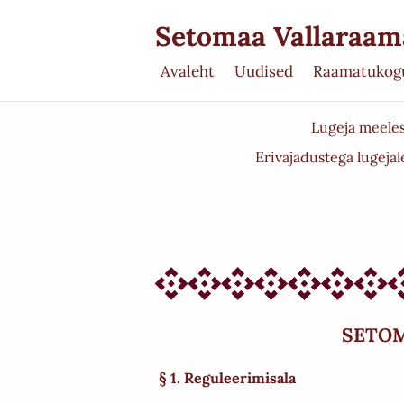
Setomaa Vallaraa
Avaleht
Uudised
Raamatukog
Lugeja meele
Erivajadustega lugejal
SETOM
§ 1. Reguleerimisala