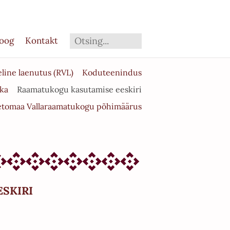
loog
Kontakt
ine laenutus (RVL)
Koduteenindus
ka
Raamatukogu kasutamise eeskiri
etomaa Vallaraamatukogu põhimäärus
ESKIRI