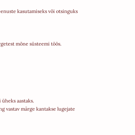
teenuste kasutamiseks või otsinguks
rgetest mõne süsteemi töös.
i üheks aastaks.
ing vastav märge kantakse lugejate