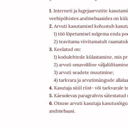
1.
Interneti ja lugejaarvutite kasuta
veebipõhistes andmebaasides on külas
2.
Arvuti kasutamisel kohustub kasuta
1) töö lõpetamisel sulgema enda poo
2) teavitama viivitamatult raamatuk
3.
Keelatud on:
1) kodulehtede külastamine, mis prop
2) arvuti omavoliline väljalülitamine
3) arvuti seadete muutmine;
4) tarkvara ja arvutimängude allala
4.
Kasutaja süül riist- või tarkvarale 
5.
Käesolevas paragrahvis sätestatud 
6.
Otsuse arvuti kasutaja kasutusõigu
andmebaasi.