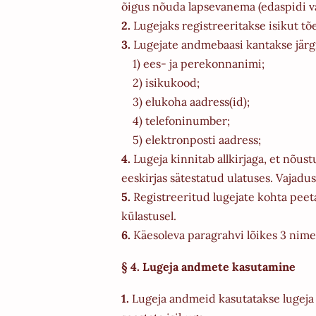
õigus nõuda lapsevanema (edaspidi va
2.
Lugejaks registreeritakse isikut t
3.
Lugejate andmebaasi kantakse jär
1) ees- ja perekonnanimi;
2) isikukood;
3) elukoha aadress(id);
4) telefoninumber;
5) elektronposti aadress;
4.
Lugeja kinnitab allkirjaga, et nõu
eeskirjas sätestatud ulatuses. Vajadus
5.
Registreeritud lugejate kohta peet
külastusel.
6.
Käesoleva paragrahvi lõikes 3 nim
§ 4. Lugeja andmete kasutamine
1.
Lugeja andmeid kasutatakse lugeja 