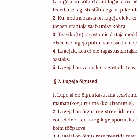
1.
Lugeja on kohustatud tagastama laen
teavikute tagastustähtaega ei pikend
2.
Kui andmebaasis on lugeja elektron
tagastustähtaja saabumise kohta.
3.
Teaviku(te) tagastamistähtaja möödu
Alaealise lugeja puhul võib saada mee
4.
Lugejalt, kes ei ole tagastustähta
aastaks.
5.
Lugejal on võimalus tagastada teav
§ 7. Lugeja õigused
1.
Lugejal on õigus kasutada teavikui
raamatukogu ruume (kojulaenutus).
2.
Lugejal on õigus registreerida end
või telefoni teel ning lugejaportaalis
kolm tööpäeva.
3.
Lugejal on õigus reserveerida teavi