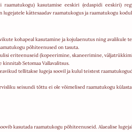
i raamatukogu) kasutamise eeskiri (edaspidi eeskiri) reg
 on lugejatele kättesaadav raamatukogus ja raamatukogu kodul
kute kohapeal kasutamine ja kojulaenutus ning avalikule t
aamatukogu põhiteenused on tasuta.
lisi eriteenuseid (kopeerimine, skaneerimine, väljatrükkim
 kinnitab Setomaa Vallavalitsus.
ikud tellitakse lugeja soovil ja kulul teistest raamatukog
ervisliku seisundi tõttu ei ole võimelised raamatukogu küla
 soovib kasutada raamatukogu põhiteenuseid. Alaealise lugej