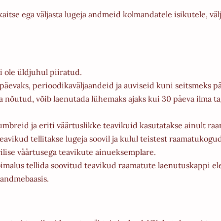
tse ega väljasta lugeja andmeid kolmandatele isikutele, vä
 ole üldjuhul piiratud.
päevaks, perioodikaväljaandeid ja auviseid kuni seitsmeks p
ga nõutud, võib laenutada lühemaks ajaks kui 30 päeva ilma 
mbreid ja eriti väärtuslikke teavikuid kasutatakse ainult ra
kud tellitakse lugeja soovil ja kulul teistest raamatukogud
rilise väärtusega teavikute ainueksemplare.
malus tellida soovitud teavikud raamatute laenutuskappi elek
 andmebaasis.