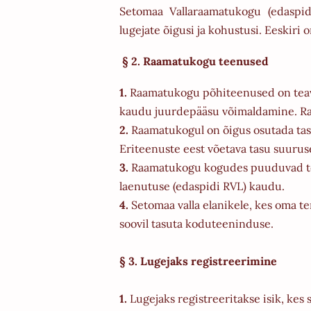
Setomaa Vallaraamatukogu (edaspid
lugejate õigusi ja kohustusi. Eeskiri
§ 2. Raamatukogu teenused
1.
Raamatukogu põhiteenused on teavi
kaudu juurdepääsu võimaldamine. R
2.
Raamatukogul on õigus osutada tasu
Eriteenuste eest võetava tasu suuruse
3.
Raamatukogu kogudes puuduvad teav
laenutuse (edaspidi RVL) kaudu.
4.
Setomaa valla elanikele, kes oma t
soovil tasuta koduteeninduse.
§ 3. Lugejaks registreerimine
1.
Lugejaks registreeritakse isik, kes