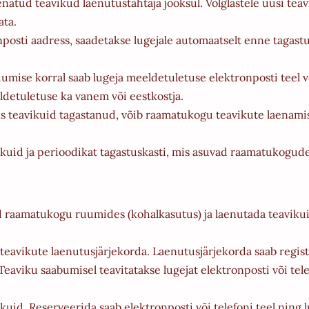
atud teavikud laenutustähtaja jooksul. Võlglastele uusi teavi
ata.
posti aadress, saadetakse lugejale automaatselt enne tagast
mise korral saab lugeja meeldetuletuse elektronposti teel või
ldetuletuse ka vanem või eestkostja.
jaks teavikuid tagastanud, võib raamatukogu teavikute laenami
ikuid ja perioodikat tagastuskasti, mis asuvad raamatukogude 
d raamatukogu ruumides (kohalkasutus) ja laenutada teavikui
 teavikute laenutusjärjekorda. Laenutusjärjekorda saab regis
. Teaviku saabumisel teavitatakse lugejat elektronposti või tele
kuid. Reserveerida saab elektronposti või telefoni teel ning 