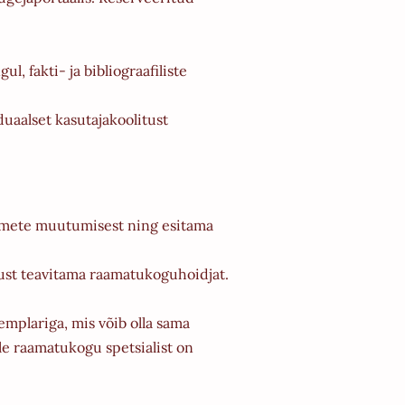
, fakti- ja bibliograafiliste
uaalset kasutajakoolitust
ndmete muutumisest ning esitama
kust teavitama raamatukoguhoidjat.
emplariga, mis võib olla sama
le raamatukogu spetsialist on