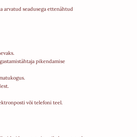
lja arvatud seadusega ettenähtud
äevaks.
tagastamistähtaja pikendamise
amatukogus.
est.
tronposti või telefoni teel.