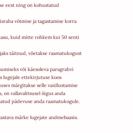
se eest ning on kohustatud
tisraha võtmise ja tagastamise korra
tasu, kuid mitte rohkem kui 50 senti
ajaks täitnud, võetakse raamatukogust
sumiseks või käesoleva paragrahvi
 lugejale ettekirjutuse koos
tuses märgitakse selle vaidlustamise
, on vallavalitsusel õigus anda
metatud pädevuse anda raamatukogule.
vastava märke lugejate andmebaasis.