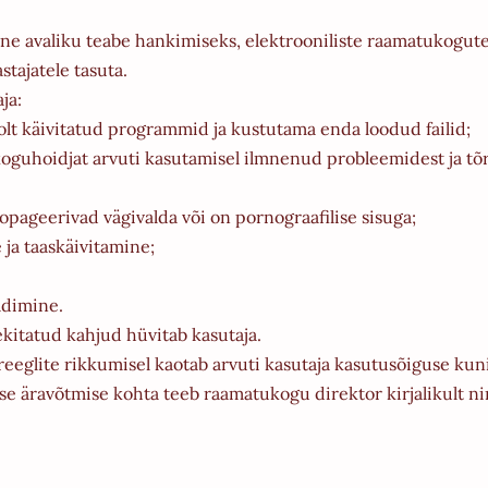
mine avaliku teabe hankimiseks, elektrooniliste raamatukogu
tajatele tasuta.
ja:
lt käivitatud programmid ja kustutama enda loodud failid;
oguhoidjat arvuti kasutamisel ilmnenud probleemidest ja tõ
ageerivad vägivalda või on pornograafilise sisuga;
 ja taaskäivitamine;
adimine.
tekitatud kahjud hüvitab kasutaja.
reeglite rikkumisel kaotab arvuti kasutaja kasutusõiguse kun
se äravõtmise kohta teeb raamatukogu direktor kirjalikult n