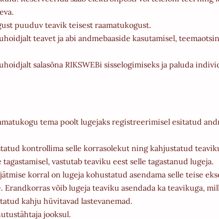
eva.
gust puuduv teavik teisest raamatukogust.
oidjalt teavet ja abi andmebaaside kasutamisel, teemaotsingul
hoidjalt salasõna RIKSWEBi sisselogimiseks ja paluda individ
amatukogu tema poolt lugejaks registreerimisel esitatud a
tatud kontrollima selle korrasolekut ning kahjustatud teavi
tagastamisel, vastutab teaviku eest selle tagastanud lugeja.
jätmise korral on lugeja kohustatud asendama selle teise eks
 Erandkorras võib lugeja teaviku asendada ka teavikuga, mil
itatud kahju hüvitavad lastevanemad.
utustähtaja jooksul.