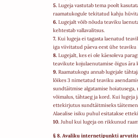
5.
Lugeja vastutab tema poolt kasuta
raamatukogule tekitatud kahju hüvit
6.
Lugejalt võib nõuda teaviku laenutam
kehtestab vallavalitsus.
7.
Kui lugeja ei tagasta laenatud teav
iga viivitatud päeva eest ühe teaviku
8.
Lugejalt, kes ei ole käesoleva par
teavikute kojulaenutamise õigus ära 
9.
Raamatukogu annab lugejale tähtaja
lõikes 3 nimetatud teaviku asendamis
sundtäitmise algatamise hoiatusega, m
võimalus, tähtaeg ja kord. Kui lugeja 
ettekirjutus sundtäitmiseks täitemen
Alaealise isiku puhul esitatakse ettek
10.
Juhul kui lugeja on rikkunud raa
§ 8. Avaliku internetipunkti arvuti