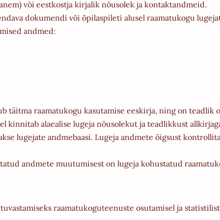
nem) või eestkostja kirjalik nõusolek ja kontaktandmeid.
õendava dokumendi või õpilaspileti alusel raamatukogu lugej
gmised andmed:
stub täitma raamatukogu kasutamise eeskirja, ning on teadli
el kinnitab alaealise lugeja nõusolekut ja teadlikkust allkirja
akse lugejate andmebaasi. Lugeja andmete õigsust kontrollit
etatud andmete muutumisest on lugeja kohustatud raamatuk
tuvastamiseks raamatukoguteenuste osutamisel ja statistilis