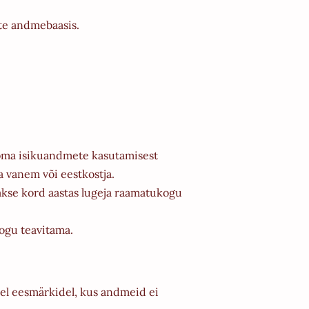
ate andmebaasis.
k oma isikuandmete kasutamisest
ga vanem või eestkostja.
akse kord aastas lugeja raamatukogu
ogu teavitama.
tel eesmärkidel, kus andmeid ei