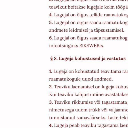
teavikut hoitakse lugejale kolm tööpä
4.
Lugejal on õigus tellida raamatuko
5.
Lugejal on õigus saada raamatukoguh
andmete leidmisel ja täpsustamisel.
6.
Lugejal on õigus saada raamatukogu
infootsinguks RIKSWEBis.
§ 8. Lugeja kohustused ja vastutus
1.
Lugeja on kohustatud teavitama ra
raamatukogule uued andmed.
2.
Teaviku laenamisel on lugeja kohus
Kui teaviku kahjustumine avastatakse 
3.
Teaviku rikkumise või tagastamata 
nimetusega uuem trükk või väljaanne.
tunnistanud samaväärseks. Laste tek
4.
Lugeja peab teaviku tagastama laen