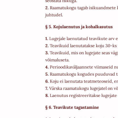
seostata isikuga.
2.
Raamatukogu tagab isikuandmete kai
juhtudel.
§ 5. Kojulaenutus ja kohalkasutus
1.
Lugejale laenutatud teavikute arv ei
2.
Teavikuid laenutatakse koju 30-ks 
3.
Teavikuid, mis on lugejate seas vä
võimaluseta.
4.
Perioodikaväljaannete viimaseid nu
5.
Raamatukogu kogudes puuduvad teavi
6.
Koju ei laenutata teatmeteoseid, e
7.
Värska raamatukogu lugejatel on või
8.
Laenutus registreeritakse lugejate
§ 6. Teavikute tagastamine