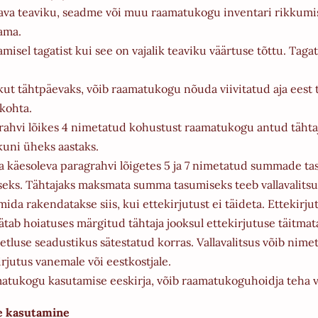
tava teaviku, seadme või muu raamatukogu inventari rikkumi
ama.
isel tagatist kui see on vajalik teaviku väärtuse tõttu. Taga
ikut tähtpäevaks, võib raamatukogu nõuda viivitatud aja eest 
 kohta.
agrahvi lõikes 4 nimetatud kohustust raamatukogu antud täht
kuni üheks aastaks.
 käesoleva paragrahvi lõigetes 5 ja 7 nimetatud summade ta
eks. Tähtajaks maksmata summa tasumiseks teeb vallavalitsus
ida rakendatakse siis, kui ettekirjutust ei täideta. Ettekirju
jätab hoiatuses märgitud tähtaja jooksul ettekirjutuse täitmata
etluse seadustikus sätestatud korras. Vallavalitsus võib ni
irjutus vanemale või eestkostjale.
matukogu kasutamise eeskirja, võib raamatukoguhoidja teha 
te kasutamine