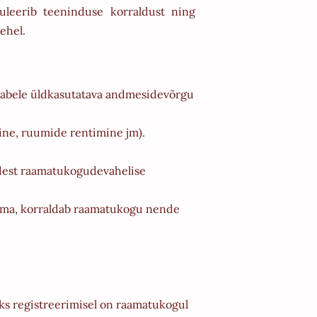
uleerib teeninduse korraldust ning
ehel.
eabele üldkasutatava andmesidevõrgu
ine, ruumide rentimine jm).
udest raamatukogudevahelise
stama, korraldab raamatukogu nende
aks registreerimisel on raamatukogul