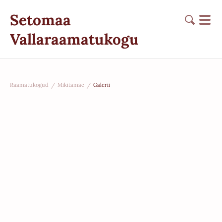
Setomaa
Vallaraamatukogu
Raamatukogud
/
Mikitamäe
/
Galerii